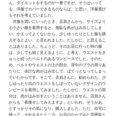
ん、ダイエットをするのが一番ですが、そうはいって
も、洋服でカバーできるものならば、と思い、洋服選び
もそれを考えていました。
洋服を買いにいったとき、店員さんから、サイズより
も小さい服を着用すると、無駄な肉がはみ出してしま
い、かえってよくないから、少しゆったりとした服を購
入するとよい、と言われました。たしかに、と思えるこ
とはありました。ちょうど、そのお店に行った時の服
は、少しでも細く見えるように、と考え、ウエストをき
ゅっと絞ったベルトのあるワンピースでした。そのた
め、ベルトやウエストの上の部分、背中のブラの周りあ
たりに、余計な肉がはみ出して、ぼてっとなってしまっ
ていたからです。そこで、店員さんに、勧められた、少
しゆったり目のウエストをしぼっていないデザインのワ
ンピースを着用してみました。たしかに、ウエストの部
分は、肉がはみ出すということはありません。店員さん
からも「着痩せしてみえますよ」といわれ、そうかあ、
とすっかりその気になり、購入しました。ただ、自宅に
帰って、それをきたところ、お店のなかでみた雰囲気と