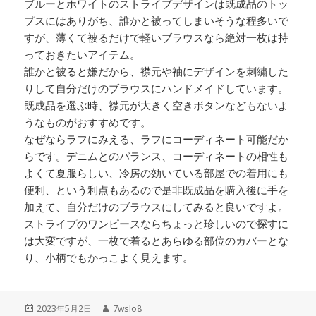
ブルーとホワイトのストライプデザインは既成品のトッ
プスにはありがち、誰かと被ってしまいそうな程多いで
すが、薄くて被るだけで軽いブラウスなら絶対一枚は持
っておきたいアイテム。
誰かと被ると嫌だから、襟元や袖にデザインを刺繍した
りして自分だけのブラウスにハンドメイドしています。
既成品を選ぶ時、襟元が大きく空きボタンなどもないよ
うなものがおすすめです。
なぜならラフにみえる、ラフにコーディネート可能だか
らです。デニムとのバランス、コーディネートの相性も
よくて夏服らしい、冷房の効いている部屋での着用にも
便利、という利点もあるので是非既成品を購入後に手を
加えて、自分だけのブラウスにしてみると良いですよ。
ストライプのワンピースならちょっと珍しいので探すに
は大変ですが、一枚で着るとあらゆる部位のカバーとな
り、小柄でもかっこよく見えます。
投
2023年5月2日
作
7wslo8