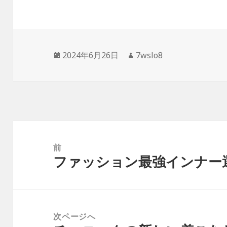
投
2024年6月26日
作
7wslo8
稿
成
日:
者
投
稿
前
ファッション最強インナー
ナ
前
ビ
の
ゲ
投
ー
稿:
次ページへ
シ