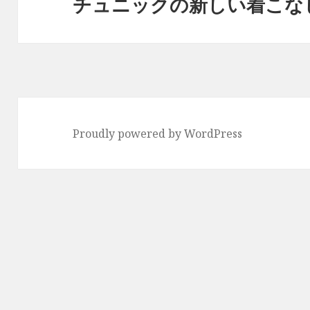
チュニックの新しい着こな
次
ョ
の
ン
投
稿:
Proudly powered by WordPress