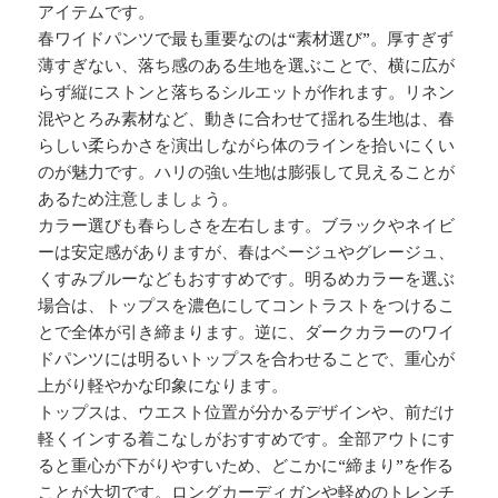
アイテムです。
春ワイドパンツで最も重要なのは“素材選び”。厚すぎず
薄すぎない、落ち感のある生地を選ぶことで、横に広が
らず縦にストンと落ちるシルエットが作れます。リネン
混やとろみ素材など、動きに合わせて揺れる生地は、春
らしい柔らかさを演出しながら体のラインを拾いにくい
のが魅力です。ハリの強い生地は膨張して見えることが
あるため注意しましょう。
カラー選びも春らしさを左右します。ブラックやネイビ
ーは安定感がありますが、春はベージュやグレージュ、
くすみブルーなどもおすすめです。明るめカラーを選ぶ
場合は、トップスを濃色にしてコントラストをつけるこ
とで全体が引き締まります。逆に、ダークカラーのワイ
ドパンツには明るいトップスを合わせることで、重心が
上がり軽やかな印象になります。
トップスは、ウエスト位置が分かるデザインや、前だけ
軽くインする着こなしがおすすめです。全部アウトにす
ると重心が下がりやすいため、どこかに“締まり”を作る
ことが大切です。ロングカーディガンや軽めのトレンチ