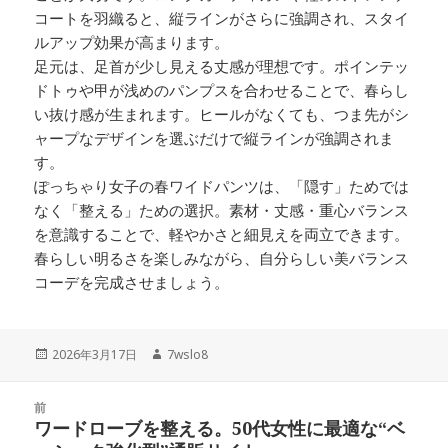
コートを羽織ると、縦ラインがさらに強調され、スタイ
ルアップ効果が高まります。
足元は、足首が少し見える丈感が理想です。ポインテッ
ドトゥや甲が浅めのパンプスを合わせることで、春らし
い抜け感が生まれます。ヒールがなくても、つま先がシ
ャープなデザインを選ぶだけで縦ラインが強調されま
す。
ぽっちゃり女子の春ワイドパンツは、「隠す」ためでは
なく「整える」ための選択。素材・丈感・重心バランス
を意識することで、軽やかさと細見えを両立できます。
春らしい明るさを楽しみながら、自分らしい美バランス
コーデを完成させましょう。
投
2026年3月17日
作
7wslo8
稿
成
日:
者
投
前
稿
ワードローブを整える。50代女性に最適な“ベ
前
ナ