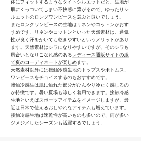
体にフィットするようなタイトシルエットだと、生地が
肌にくっついてしまい不快感に繋がるので、ゆったりシ
ルエットのロングワンピースを選ぶと良いでしょう。
またロングワンピースの生地はリネンやコットンがおす
すめです。リネンやコットンといった天然素材は、通気
性が良く汗をかいても乾きやすいというメリットがあり
ます。天然素材はシワになりやすいですが、そのシワも
風合いとなりこなれ感のある
レディース通販サイトの服
で夏のコーディネートが楽しめ
ます。
天然素材以外には接触冷感生地のトップスやボトムス、
ワンピースをチョイスするのもおすすめです。
接触冷感生は肌に触れた部分がひんやり冷たく感じるの
が特徴です。暑い夏場も涼しく着用できます。接触冷感
生地といえばスポーツアイテムをイメージしますが、最
近は日常で使えるおしやれなアイテムも増えています。
接触冷感生地は速乾性が高いものも多いので、雨が多い
ジメジメしたシーズンも活躍するでしょう。